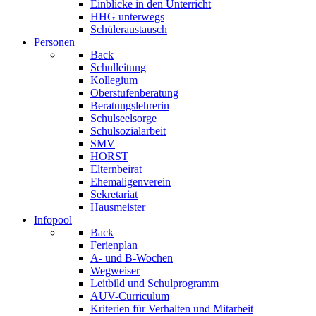
Einblicke in den Unterricht
HHG unterwegs
Schüleraustausch
Personen
Back
Schulleitung
Kollegium
Oberstufenberatung
Beratungslehrerin
Schulseelsorge
Schulsozialarbeit
SMV
HORST
Elternbeirat
Ehemaligenverein
Sekretariat
Hausmeister
Infopool
Back
Ferienplan
A- und B-Wochen
Wegweiser
Leitbild und Schulprogramm
AUV-Curriculum
Kriterien für Verhalten und Mitarbeit